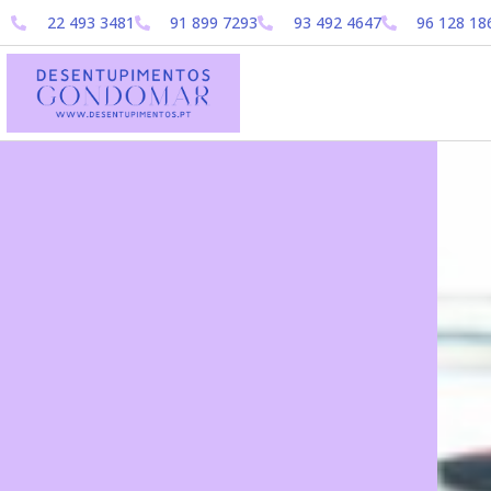
22 493 3481
91 899 7293
93 492 4647
96 128 18