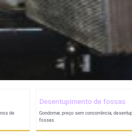
Desentupimento de fossas
anos de
Gondomar, preço sem concorrência, desentu
fossas.