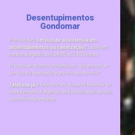
Desentupimentos
Gondomar
Precisa dum
serviço de assistência em
desentupimentos ou canalização?
Ligue em
horário alargado, das 08:00 às 24:00 horas
Procura um técnico credenciado, que preste um
serviço de qualidade, a preços acessíveis?
Telefone já
e fale com um dos profissionais da
nossa empresa. Agende uma deslocação ao seu
domicílio hoje mesmo.