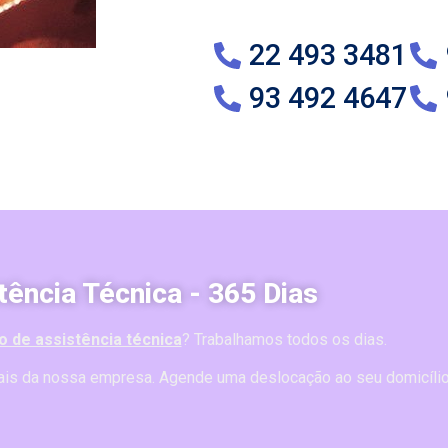
22 493 3481
93 492 4647
tência Técnica - 365 Dias
o de assistência técnica
? Trabalhamos todos os dias.
ais da nossa empresa. Agende uma deslocação ao seu domicíli