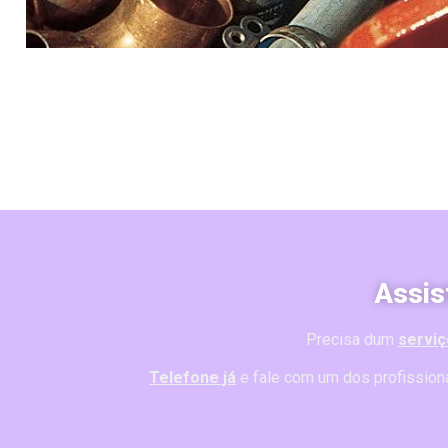
Assis
Precisa dum
serviç
Telefone já
e fale com um dos profission