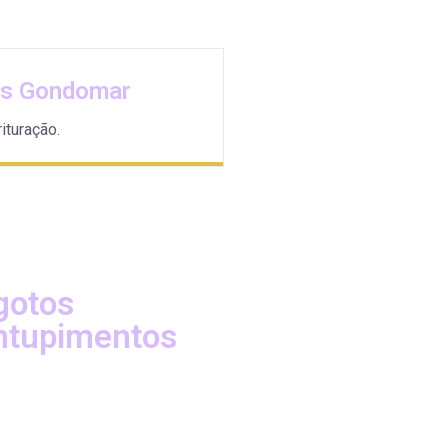
os Gondomar
ituração.
gotos
ntupimentos